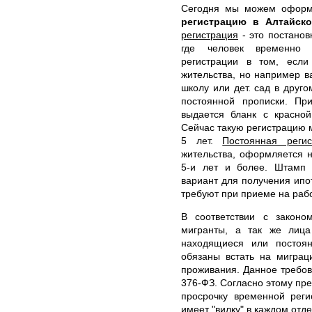
Сегодня мы можем офор
регистрацию в Алтайск
регистрация
- это постанов
где человек временно 
регистрации в том, есл
жительства, но например в
школу или дет. сад в друг
постоянной прописки. Пр
выдается бланк с красно
Сейчас такую регистрацию 
5 лет.
Постоянная регис
жительства, оформляется 
5-и лет и более. Штамп 
вариант для получения ипот
требуют при приеме на рабо
В соответствии с законо
мигранты, а так же лиц
находящиеся или постоя
обязаны встать на миграц
проживания. Данное требов
376-ФЗ. Согласно этому пр
просрочку временной рег
имеет "вилку" в каждом отд